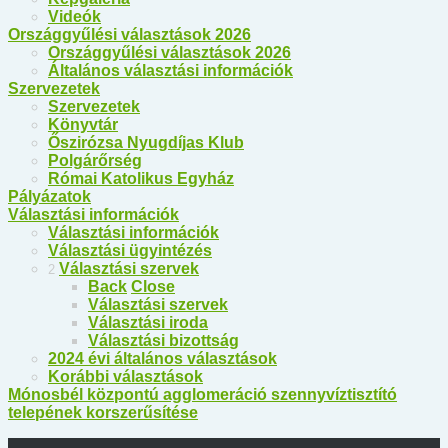
Videók
Országgyűlési választások 2026
Országgyűlési választások 2026
Általános választási információk
Szervezetek
Szervezetek
Könyvtár
Őszirózsa Nyugdíjas Klub
Polgárőrség
Római Katolikus Egyház
Pályázatok
Választási információk
Választási információk
Választási ügyintézés
Választási szervek
2
Back
Close
Választási szervek
Választási iroda
Választási bizottság
2024 évi általános választások
Korábbi választások
Mónosbél központú agglomeráció szennyvíztisztító
telepének korszerűsítése