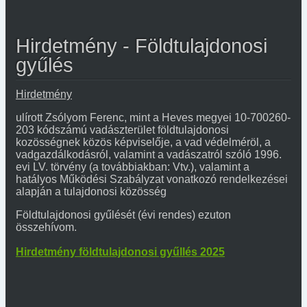
Hirdetmény - Földtulajdonosi
gyűlés
Hirdetmény
ulírott Zsólyom Ferenc, mint a Heves megyei 10-700260-
203 kódszámú vadászterület földtulajdonosi
kozösségnek közös képviselője, a vad védelméröl, a
vadgazdálkodásról, valamint a vadászatról szóló 1996.
evi LV. törvény (a továbbiakban: Vtv.), valamint a
hatályos Működési Szabályzat vonatkozó rendelkezései
alapján a tulajdonosi közösség
Földtulajdonosi gyűlését (évi rendes) ezuton
összehívom.
Hirdetmény földtulajdonosi gyűllés 2025