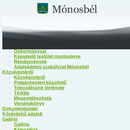
Főoldal
Közérdekű információk
Közérdekű információk
Egészségügy
Polgármesteri Hivatal Mónosbél
Közös Hivatal Bélapátfalva
Bélapátfalva Járási Hivatal
Önkormányzat
Önkormányzat
Képviselő testület munkaterve
Rendezvények
Adatvédelmi szabályzat Mónosbél
Községünkről
Községünkről
Polgármesteri köszöntő
Településünk története
Térkép
Megemlékezések
Vendégkönyv
Dokumentumtár
Közérdekű adatok
Galéria
Galéria
Képgaléria