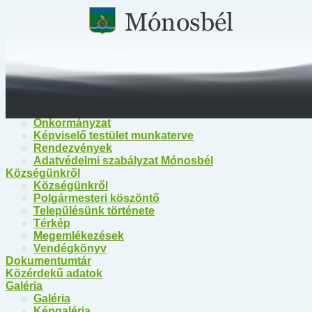
Főoldal
Közérdekű információk
Közérdekű információk
Egészségügy
Polgármesteri Hivatal Mónosbél
Közös Hivatal Bélapátfalva
Bélapátfalva Járási Hivatal
Önkormányzat
Önkormányzat
Képviselő testület munkaterve
Rendezvények
Adatvédelmi szabályzat Mónosbél
Községünkről
Községünkről
Polgármesteri köszöntő
Településünk története
Térkép
Megemlékezések
Vendégkönyv
Dokumentumtár
Közérdekű adatok
Galéria
Galéria
Képgaléria