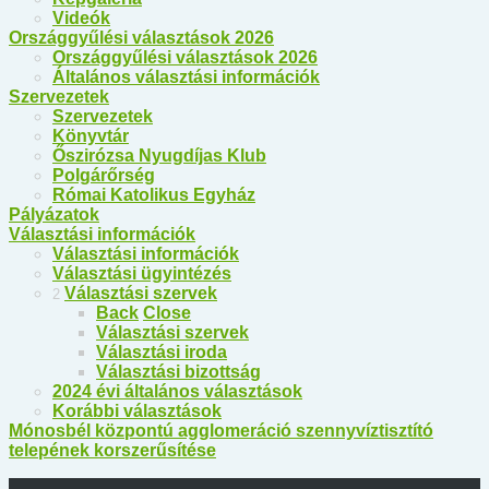
Videók
Országgyűlési választások 2026
Országgyűlési választások 2026
Általános választási információk
Szervezetek
Szervezetek
Könyvtár
Őszirózsa Nyugdíjas Klub
Polgárőrség
Római Katolikus Egyház
Pályázatok
Választási információk
Választási információk
Választási ügyintézés
Választási szervek
2
Back
Close
Választási szervek
Választási iroda
Választási bizottság
2024 évi általános választások
Korábbi választások
Mónosbél központú agglomeráció szennyvíztisztító
telepének korszerűsítése