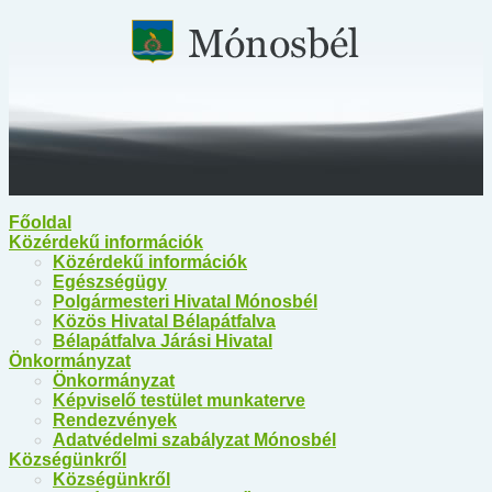
Főoldal
Közérdekű információk
Közérdekű információk
Egészségügy
Polgármesteri Hivatal Mónosbél
Közös Hivatal Bélapátfalva
Bélapátfalva Járási Hivatal
Önkormányzat
Önkormányzat
Képviselő testület munkaterve
Rendezvények
Adatvédelmi szabályzat Mónosbél
Községünkről
Községünkről