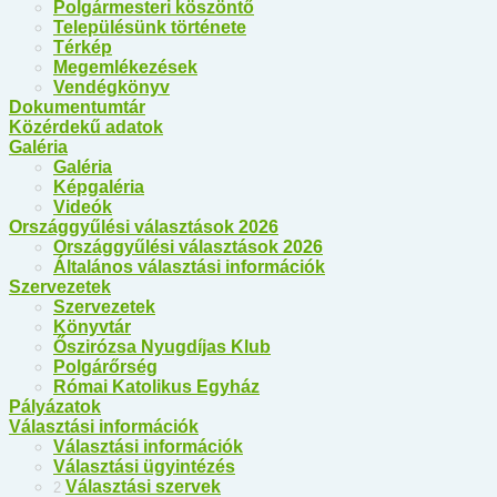
Polgármesteri köszöntő
Településünk története
Térkép
Megemlékezések
Vendégkönyv
Dokumentumtár
Közérdekű adatok
Galéria
Galéria
Képgaléria
Videók
Országgyűlési választások 2026
Országgyűlési választások 2026
Általános választási információk
Szervezetek
Szervezetek
Könyvtár
Őszirózsa Nyugdíjas Klub
Polgárőrség
Római Katolikus Egyház
Pályázatok
Választási információk
Választási információk
Választási ügyintézés
Választási szervek
2