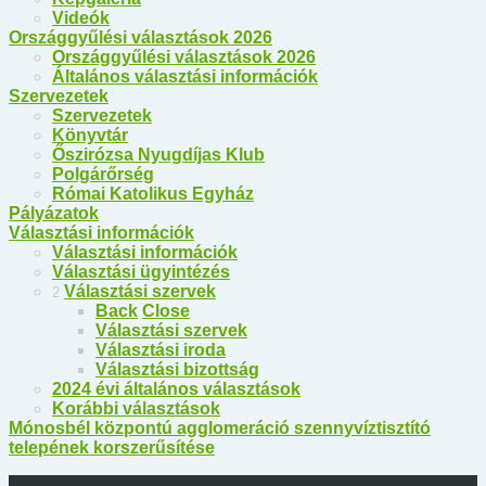
Videók
Országgyűlési választások 2026
Országgyűlési választások 2026
Általános választási információk
Szervezetek
Szervezetek
Könyvtár
Őszirózsa Nyugdíjas Klub
Polgárőrség
Római Katolikus Egyház
Pályázatok
Választási információk
Választási információk
Választási ügyintézés
Választási szervek
2
Back
Close
Választási szervek
Választási iroda
Választási bizottság
2024 évi általános választások
Korábbi választások
Mónosbél központú agglomeráció szennyvíztisztító
telepének korszerűsítése