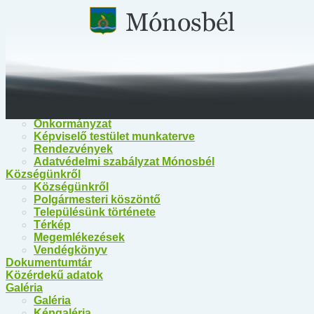
Főoldal
Közérdekű információk
Közérdekű információk
Egészségügy
Polgármesteri Hivatal Mónosbél
Közös Hivatal Bélapátfalva
Bélapátfalva Járási Hivatal
Önkormányzat
Önkormányzat
Képviselő testület munkaterve
Rendezvények
Adatvédelmi szabályzat Mónosbél
Községünkről
Községünkről
Polgármesteri köszöntő
Településünk története
Térkép
Megemlékezések
Vendégkönyv
Dokumentumtár
Közérdekű adatok
Galéria
Galéria
Képgaléria