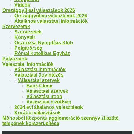
Videók
Országgyűlési választások 2026
Országgyűlési választások 2026
Általános választási információk
Szervezetek
Szervezetek
Könyvtár
Őszirózsa Nyugdíjas Klub
Polgárőrség
Római Katolikus Egyház
Pályázatok
Választási információk
Választási információk
Választási ügyintézés
Választási szervek
2
Back
Close
Választási szervek
Választási iroda
Választási bizottság
2024 évi általános választások
Korábbi választások
Mónosbél központú agglomeráció szennyvíztisztító
telepének korszerűsítése