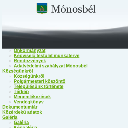
Főoldal
Közérdekű információk
Közérdekű információk
Egészségügy
Polgármesteri Hivatal Mónosbél
Közös Hivatal Bélapátfalva
Bélapátfalva Járási Hivatal
Önkormányzat
Önkormányzat
Képviselő testület munkaterve
Rendezvények
Adatvédelmi szabályzat Mónosbél
Községünkről
Községünkről
Polgármesteri köszöntő
Településünk története
Térkép
Megemlékezések
Vendégkönyv
Dokumentumtár
Közérdekű adatok
Galéria
Galéria
Képgaléria