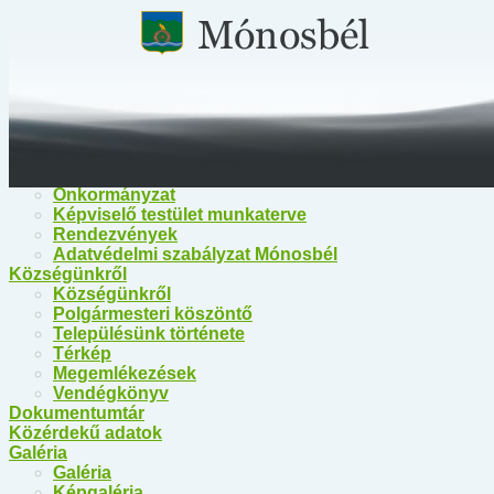
Főoldal
Közérdekű információk
Közérdekű információk
Egészségügy
Polgármesteri Hivatal Mónosbél
Közös Hivatal Bélapátfalva
Bélapátfalva Járási Hivatal
Önkormányzat
Önkormányzat
Képviselő testület munkaterve
Rendezvények
Adatvédelmi szabályzat Mónosbél
Községünkről
Községünkről
Polgármesteri köszöntő
Településünk története
Térkép
Megemlékezések
Vendégkönyv
Dokumentumtár
Közérdekű adatok
Galéria
Galéria
Képgaléria