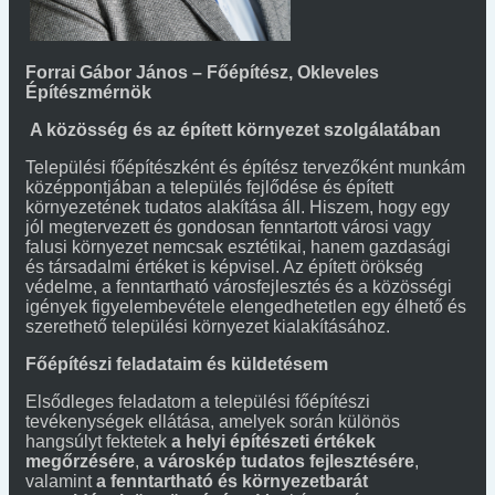
Forrai Gábor János – Főépítész, Okleveles
Építészmérnök
A közösség és az épített környezet szolgálatában
Települési főépítészként és építész tervezőként munkám
középpontjában a település fejlődése és épített
környezetének tudatos alakítása áll. Hiszem, hogy egy
jól megtervezett és gondosan fenntartott városi vagy
falusi környezet nemcsak esztétikai, hanem gazdasági
és társadalmi értéket is képvisel. Az épített örökség
védelme, a fenntartható városfejlesztés és a közösségi
igények figyelembevétele elengedhetetlen egy élhető és
szerethető települési környezet kialakításához.
Főépítészi feladataim és küldetésem
Elsődleges feladatom a települési főépítészi
tevékenységek ellátása, amelyek során különös
hangsúlyt fektetek
a helyi építészeti értékek
megőrzésére
,
a városkép tudatos fejlesztésére
,
valamint
a fenntartható és környezetbarát