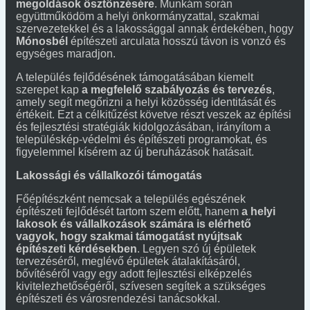
megoldások ösztönzésére
. Munkám során
együttműködöm a helyi önkormányzattal, szakmai
szervezetekkel és a lakossággal annak érdekében, hogy
Mónosbél
építészeti arculata hosszú távon is vonzó és
egységes maradjon.
A település fejlődésének támogatásában kiemelt
szerepet kap
a megfelelő szabályozás és tervezés
,
amely segít megőrizni a helyi közösség identitását és
értékeit. Ezt a célkitűzést követve részt veszek az építési
és fejlesztési stratégiák kidolgozásában, irányítom a
településkép-védelmi és építészeti programokat, és
figyelemmel kísérem az új beruházások hatásait.
Lakossági és vállalkozói támogatás
Főépítészként nemcsak a település egészének
építészeti fejlődését tartom szem előtt, hanem
a helyi
lakosok és vállalkozások számára is elérhető
vagyok, hogy szakmai támogatást nyújtsak
építészeti kérdésekben
. Legyen szó új épületek
tervezéséről, meglévő épületek átalakításáról,
bővítéséről vagy egy adott fejlesztési elképzelés
kivitelezhetőségéről, szívesen segítek a szükséges
építészeti és városrendezési tanácsokkal.