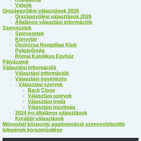
Videók
Országgyűlési választások 2026
Országgyűlési választások 2026
Általános választási információk
Szervezetek
Szervezetek
Könyvtár
Őszirózsa Nyugdíjas Klub
Polgárőrség
Római Katolikus Egyház
Pályázatok
Választási információk
Választási információk
Választási ügyintézés
Választási szervek
2
Back
Close
Választási szervek
Választási iroda
Választási bizottság
2024 évi általános választások
Korábbi választások
Mónosbél központú agglomeráció szennyvíztisztító
telepének korszerűsítése