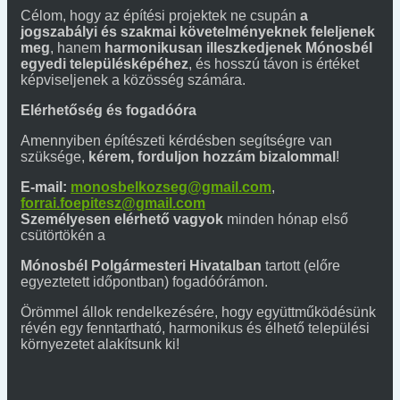
Célom, hogy az építési projektek ne csupán
a
jogszabályi és szakmai követelményeknek feleljenek
meg
, hanem
harmonikusan illeszkedjenek Mónosbél
egyedi településképéhez
, és hosszú távon is értéket
képviseljenek a közösség számára.
Elérhetőség és fogadóóra
Amennyiben építészeti kérdésben segítségre van
szüksége,
kérem, forduljon hozzám bizalommal
!
E-mail:
monosbelkozseg@gmail.com
,
forrai.foepitesz@gmail.com
Személyesen elérhető vagyok
minden hónap első
csütörtökén a
Mónosbél Polgármesteri Hivatalban
tartott (előre
egyeztetett időpontban) fogadóórámon.
Örömmel állok rendelkezésére, hogy együttműködésünk
révén egy fenntartható, harmonikus és élhető települési
környezetet alakítsunk ki!