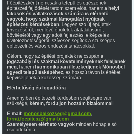
Főépítészként nemcsak a település egészének
építészeti fejlődését tartom szem előtt, hanem
a helyi
lakosok és vállalkozások számára is elérhető
vagyok, hogy szakmai támogatást nyújtsak
építészeti kérdésekben
. Legyen szó új épületek
tervezéséről, meglévő épületek átalakításáról,
bővítéséről vagy egy adott fejlesztési elképzelés
kivitelezhetőségéről, szívesen segítek a szükséges
építészeti és városrendezési tanácsokkal.
Célom, hogy az építési projektek ne csupán
a
jogszabályi és szakmai követelményeknek feleljenek
meg
, hanem
harmonikusan illeszkedjenek Mónosbél
egyedi településképéhez
, és hosszú távon is értéket
képviseljenek a közösség számára.
Elérhetőség és fogadóóra
Amennyiben építészeti kérdésben segítségre van
szüksége,
kérem, forduljon hozzám bizalommal
!
E-mail:
monosbelkozseg@gmail.com
,
forrai.foepitesz@gmail.com
Személyesen elérhető vagyok
minden hónap első
csütörtökén a