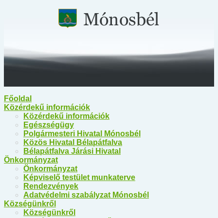
Főoldal
Közérdekű információk
Közérdekű információk
Egészségügy
Polgármesteri Hivatal Mónosbél
Közös Hivatal Bélapátfalva
Bélapátfalva Járási Hivatal
Önkormányzat
Önkormányzat
Képviselő testület munkaterve
Rendezvények
Adatvédelmi szabályzat Mónosbél
Községünkről
Községünkről