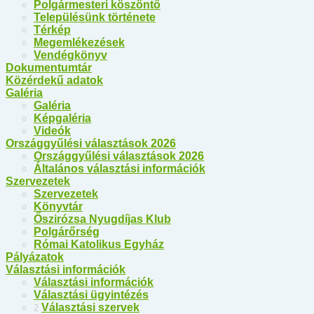
Polgármesteri köszöntő
Településünk története
Térkép
Megemlékezések
Vendégkönyv
Dokumentumtár
Közérdekű adatok
Galéria
Galéria
Képgaléria
Videók
Országgyűlési választások 2026
Országgyűlési választások 2026
Általános választási információk
Szervezetek
Szervezetek
Könyvtár
Őszirózsa Nyugdíjas Klub
Polgárőrség
Római Katolikus Egyház
Pályázatok
Választási információk
Választási információk
Választási ügyintézés
Választási szervek
2