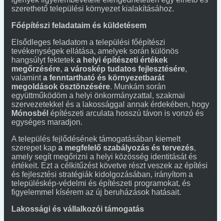
szerethető települési környezet kialakításához.
Főépítészi feladataim és küldetésem
Elsődleges feladatom a települési főépítészi
tevékenységek ellátása, amelyek során különös
hangsúlyt fektetek
a helyi építészeti értékek
megőrzésére
,
a városkép tudatos fejlesztésére
,
valamint
a fenntartható és környezetbarát
megoldások ösztönzésére
. Munkám során
együttműködöm a helyi önkormányzattal, szakmai
szervezetekkel és a lakossággal annak érdekében, hogy
Mónosbél
építészeti arculata hosszú távon is vonzó és
egységes maradjon.
A település fejlődésének támogatásában kiemelt
szerepet kap
a megfelelő szabályozás és tervezés
,
amely segít megőrizni a helyi közösség identitását és
értékeit. Ezt a célkitűzést követve részt veszek az építési
és fejlesztési stratégiák kidolgozásában, irányítom a
településkép-védelmi és építészeti programokat, és
figyelemmel kísérem az új beruházások hatásait.
Lakossági és vállalkozói támogatás