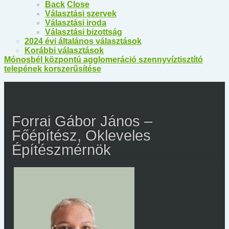
Back
Close
Választási szervek
Választási iroda
Választási bizottság
2024 évi általános választások
Korábbi választások
Mónosbél központú agglomeráció szennyvíztisztító
telepének korszerűsítése
Forrai Gábor János –
Főépítész, Okleveles
Építészmérnök