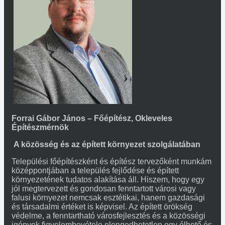
Forrai Gábor János – Főépítész, Okleveles
Építészmérnök
A közösség és az épített környezet szolgálatában
Települési főépítészként és építész tervezőként munkám
középpontjában a település fejlődése és épített
környezetének tudatos alakítása áll. Hiszem, hogy egy
jól megtervezett és gondosan fenntartott városi vagy
falusi környezet nemcsak esztétikai, hanem gazdasági
és társadalmi értéket is képvisel. Az épített örökség
védelme, a fenntartható városfejlesztés és a közösségi
igények figyelembevétele elengedhetetlen egy élhető és