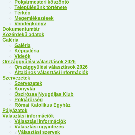
Polgármesteri köszöntő
Településünk története
Térkép
Megemlékezések
Vendégkönyv
Dokumentumtár
Közérdekű adatok
Galéria
Galéria
Képgaléria
Videók
Országgyűlési választások 2026
Országgyűlési választások 2026
Általános választási információk
Szervezetek
Szervezetek
Könyvtár
Őszirózsa Nyugdíjas Klub
Polgárőrség
Római Katolikus Egyház
Pályázatok
Választási információk
Választási információk
Választási ügyintézés
Választási szervek
2