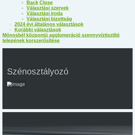
Back
Close
Választási szervek
Választási iroda
Választási bizottság
2024 évi általános választások
Korábbi választások
Mónosbél központú agglomeráció szennyvíztisztító
telepének korszerűsítése
Szénosztályozó