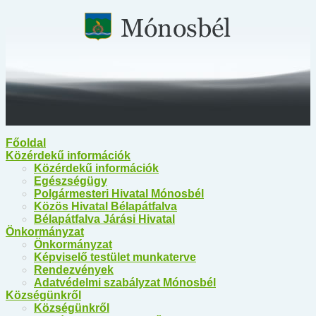
Főoldal
Közérdekű információk
Közérdekű információk
Egészségügy
Polgármesteri Hivatal Mónosbél
Közös Hivatal Bélapátfalva
Bélapátfalva Járási Hivatal
Önkormányzat
Önkormányzat
Képviselő testület munkaterve
Rendezvények
Adatvédelmi szabályzat Mónosbél
Községünkről
Községünkről