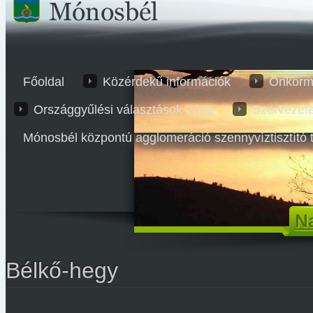
Főoldal
Közérdekű információk
Önkorm
Országgyűlési választások 2026
Szervezet
Mónosbél központú agglomeráció szennyvíztisztító 
Na
Bélkő-hegy