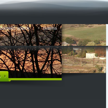
zérdekű adatok
Galéria