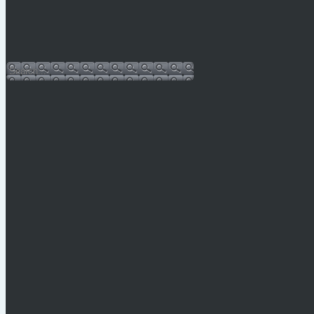
Hulladéknaptár-2026
Bursa Hungarica 2025
Sajtóközlemény
Facebook oldal