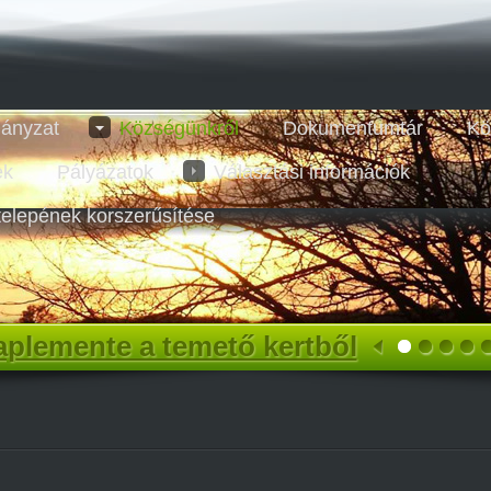
ányzat
Községünkről
Dokumentumtár
Kö
ek
Pályázatok
Választási információk
telepének korszerűsítése
plemente a temető kertből