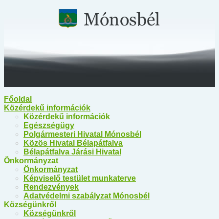
Főoldal
Közérdekű információk
Közérdekű információk
Egészségügy
Polgármesteri Hivatal Mónosbél
Közös Hivatal Bélapátfalva
Bélapátfalva Járási Hivatal
Önkormányzat
Önkormányzat
Képviselő testület munkaterve
Rendezvények
Adatvédelmi szabályzat Mónosbél
Községünkről
Községünkről