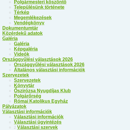
Polgármesteri köszöntő
Településünk története
Térkép
Megemlékezések
Vendégkönyv
Dokumentumtár
Közérdekű adatok
Galéria
Galéria
Képgaléria
Videók
Országgyűlési választások 2026
Országgyűlési választások 2026
Általános választási információk
Szervezetek
Szervezetek
Könyvtár
Őszirózsa Nyugdíjas Klub
Polgárőrség
Római Katolikus Egyház
Pályázatok
Választási információk
Választási információk
Választási ügyintézés
Választási szervek
2