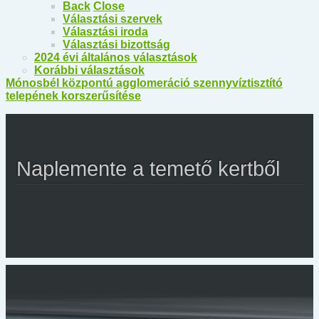
Back
Close
Választási szervek
Választási iroda
Választási bizottság
2024 évi általános választások
Korábbi választások
Mónosbél központú agglomeráció szennyvíztisztító
telepének korszerűsítése
Naplemente a temető kertből