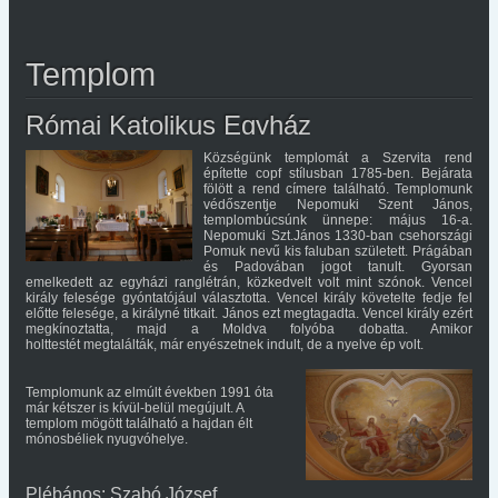
Templom
Római Katolikus Egyház
Községünk templomát a Szervita rend
építette copf stílusban 1785-ben. Bejárata
fölött a rend címere található. Templomunk
védőszentje Nepomuki Szent János,
templombúcsúnk ünnepe: május 16-a.
Nepomuki Szt.János 1330-ban csehországi
Pomuk nevű kis faluban született. Prágában
és Padovában jogot tanult. Gyorsan
emelkedett az egyházi ranglétrán, közkedvelt volt mint szónok. Vencel
király felesége gyóntatójául választotta. Vencel király követelte fedje fel
előtte felesége, a királyné titkait. János ezt megtagadta. Vencel király ezért
megkínoztatta, majd a Moldva folyóba dobatta. Amikor
holttestét megtalálták, már enyészetnek indult, de a nyelve ép volt.
Templomunk az elmúlt években 1991 óta
már kétszer is kívül-belül megújult. A
templom mögött található a hajdan élt
mónosbéliek nyugvóhelye.
Plébános: Szabó József