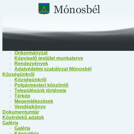
Főoldal
Közérdekű információk
Közérdekű információk
Egészségügy
Polgármesteri Hivatal Mónosbél
Közös Hivatal Bélapátfalva
Bélapátfalva Járási Hivatal
Önkormányzat
Önkormányzat
Képviselő testület munkaterve
Rendezvények
Adatvédelmi szabályzat Mónosbél
Községünkről
Községünkről
Polgármesteri köszöntő
Településünk története
Térkép
Megemlékezések
Vendégkönyv
Dokumentumtár
Közérdekű adatok
Galéria
Galéria
Képgaléria