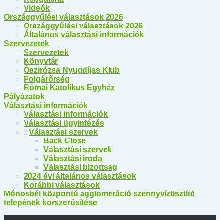
Videók
Országgyűlési választások 2026
Országgyűlési választások 2026
Általános választási információk
Szervezetek
Szervezetek
Könyvtár
Őszirózsa Nyugdíjas Klub
Polgárőrség
Római Katolikus Egyház
Pályázatok
Választási információk
Választási információk
Választási ügyintézés
Választási szervek
2
Back
Close
Választási szervek
Választási iroda
Választási bizottság
2024 évi általános választások
Korábbi választások
Mónosbél központú agglomeráció szennyvíztisztító
telepének korszerűsítése