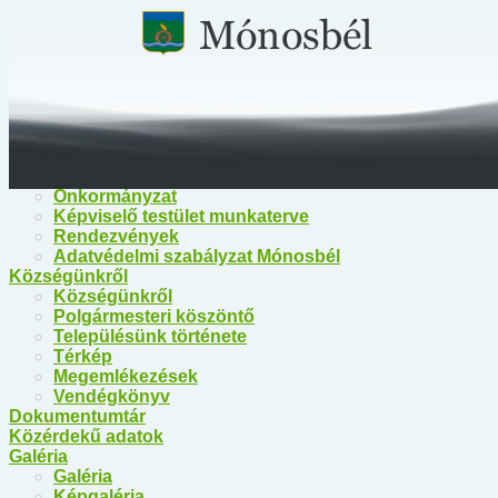
Főoldal
Közérdekű információk
Közérdekű információk
Egészségügy
Polgármesteri Hivatal Mónosbél
Közös Hivatal Bélapátfalva
Bélapátfalva Járási Hivatal
Önkormányzat
Önkormányzat
Képviselő testület munkaterve
Rendezvények
Adatvédelmi szabályzat Mónosbél
Községünkről
Községünkről
Polgármesteri köszöntő
Településünk története
Térkép
Megemlékezések
Vendégkönyv
Dokumentumtár
Közérdekű adatok
Galéria
Galéria
Képgaléria