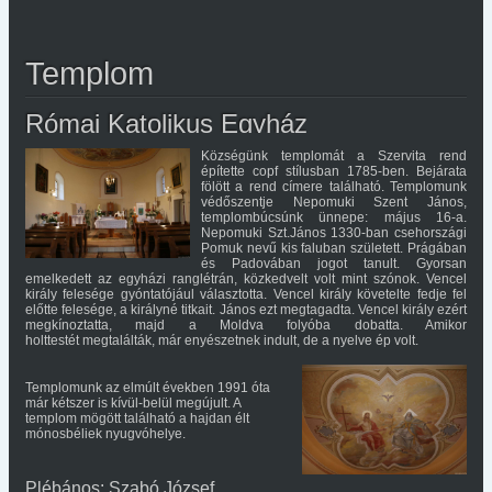
Templom
Római Katolikus Egyház
Községünk templomát a Szervita rend
építette copf stílusban 1785-ben. Bejárata
fölött a rend címere található. Templomunk
védőszentje Nepomuki Szent János,
templombúcsúnk ünnepe: május 16-a.
Nepomuki Szt.János 1330-ban csehországi
Pomuk nevű kis faluban született. Prágában
és Padovában jogot tanult. Gyorsan
emelkedett az egyházi ranglétrán, közkedvelt volt mint szónok. Vencel
király felesége gyóntatójául választotta. Vencel király követelte fedje fel
előtte felesége, a királyné titkait. János ezt megtagadta. Vencel király ezért
megkínoztatta, majd a Moldva folyóba dobatta. Amikor
holttestét megtalálták, már enyészetnek indult, de a nyelve ép volt.
Templomunk az elmúlt években 1991 óta
már kétszer is kívül-belül megújult. A
templom mögött található a hajdan élt
mónosbéliek nyugvóhelye.
Plébános: Szabó József