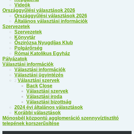
Videók
Országgyűlési választások 2026
Országgyűlési választások 2026
Általános választási információk
Szervezetek
Szervezetek
Könyvtár
Őszirózsa Nyugdíjas Klub
Polgárőrség
Római Katolikus Egyház
Pályázatok
Választási információk
Választási információk
Választási ügyintézés
Választási szervek
2
Back
Close
Választási szervek
Választási iroda
Választási bizottság
2024 évi általános választások
Korábbi választások
Mónosbél központú agglomeráció szennyvíztisztító
telepének korszerűsítése