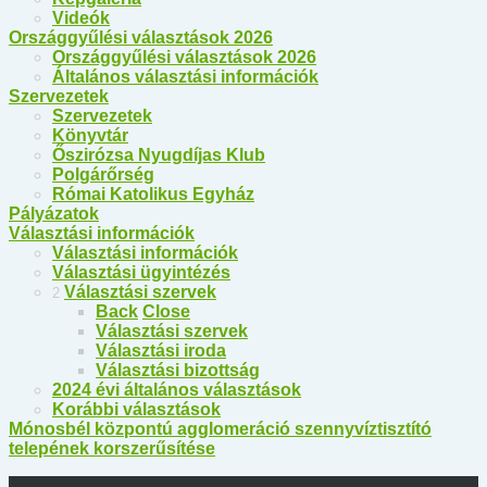
Videók
Országgyűlési választások 2026
Országgyűlési választások 2026
Általános választási információk
Szervezetek
Szervezetek
Könyvtár
Őszirózsa Nyugdíjas Klub
Polgárőrség
Római Katolikus Egyház
Pályázatok
Választási információk
Választási információk
Választási ügyintézés
Választási szervek
2
Back
Close
Választási szervek
Választási iroda
Választási bizottság
2024 évi általános választások
Korábbi választások
Mónosbél központú agglomeráció szennyvíztisztító
telepének korszerűsítése