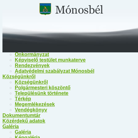
Főoldal
Közérdekű információk
Közérdekű információk
Egészségügy
Polgármesteri Hivatal Mónosbél
Közös Hivatal Bélapátfalva
Bélapátfalva Járási Hivatal
Önkormányzat
Önkormányzat
Képviselő testület munkaterve
Rendezvények
Adatvédelmi szabályzat Mónosbél
Községünkről
Községünkről
Polgármesteri köszöntő
Településünk története
Térkép
Megemlékezések
Vendégkönyv
Dokumentumtár
Közérdekű adatok
Galéria
Galéria
Képgaléria