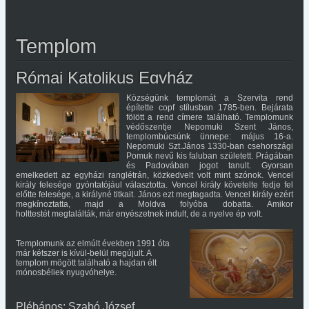
Templom
Római Katolikus Egyház
Községünk templomát a Szervita rend
építette copf stílusban 1785-ben. Bejárata
fölött a rend címere található. Templomunk
védőszentje Nepomuki Szent János,
templombúcsúnk ünnepe: május 16-a.
Nepomuki Szt.János 1330-ban csehországi
Pomuk nevű kis faluban született. Prágában
és Padovában jogot tanult. Gyorsan
emelkedett az egyházi ranglétrán, közkedvelt volt mint szónok. Vencel
király felesége gyóntatójául választotta. Vencel király követelte fedje fel
előtte felesége, a királyné titkait. János ezt megtagadta. Vencel király ezért
megkínoztatta, majd a Moldva folyóba dobatta. Amikor
holttestét megtalálták, már enyészetnek indult, de a nyelve ép volt.
Templomunk az elmúlt években 1991 óta
már kétszer is kívül-belül megújult. A
templom mögött található a hajdan élt
mónosbéliek nyugvóhelye.
Plébános: Szabó József