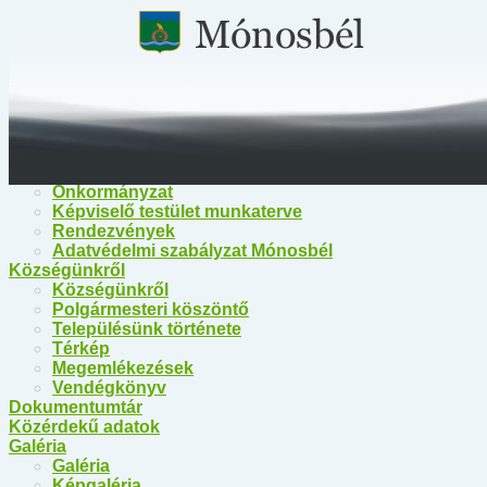
Főoldal
Közérdekű információk
Közérdekű információk
Egészségügy
Polgármesteri Hivatal Mónosbél
Közös Hivatal Bélapátfalva
Bélapátfalva Járási Hivatal
Önkormányzat
Önkormányzat
Képviselő testület munkaterve
Rendezvények
Adatvédelmi szabályzat Mónosbél
Községünkről
Községünkről
Polgármesteri köszöntő
Településünk története
Térkép
Megemlékezések
Vendégkönyv
Dokumentumtár
Közérdekű adatok
Galéria
Galéria
Képgaléria