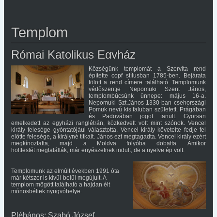
Templom
Római Katolikus Egyház
Községünk templomát a Szervita rend
építette copf stílusban 1785-ben. Bejárata
fölött a rend címere található. Templomunk
védőszentje Nepomuki Szent János,
templombúcsúnk ünnepe: május 16-a.
Nepomuki Szt.János 1330-ban csehországi
Pomuk nevű kis faluban született. Prágában
és Padovában jogot tanult. Gyorsan
emelkedett az egyházi ranglétrán, közkedvelt volt mint szónok. Vencel
király felesége gyóntatójául választotta. Vencel király követelte fedje fel
előtte felesége, a királyné titkait. János ezt megtagadta. Vencel király ezért
megkínoztatta, majd a Moldva folyóba dobatta. Amikor
holttestét megtalálták, már enyészetnek indult, de a nyelve ép volt.
Templomunk az elmúlt években 1991 óta
már kétszer is kívül-belül megújult. A
templom mögött található a hajdan élt
mónosbéliek nyugvóhelye.
Plébános: Szabó József