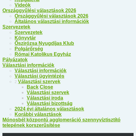
Videók
Országgyűlési választások 2026
Országgyűlési választások 2026
Általános választási információk
Szervezetek
Szervezetek
Könyvtár
Őszirózsa Nyugdíjas Klub
Polgárőrség
Római Katolikus Egyház
Pályázatok
Választási információk
Választási információk
Választási ügyintézés
Választási szervek
2
Back
Close
Választási szervek
Választási iroda
Választási bizottság
2024 évi általános választások
Korábbi választások
Mónosbél központú agglomeráció szennyvíztisztító
telepének korszerűsítése