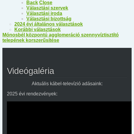
Back
Close
Választási szervek
Választási iroda
Választási bizottság
2024 évi általános választások
Korábbi választások
Mónosbél központú agglomeráció szennyvíztisztító
telepének korszerűsítése
Videógaléria
Aktuális kábel-televízió adásaink:
2025 évi rendezvények: