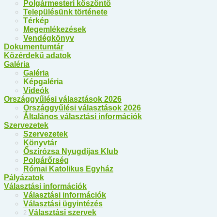
Polgármesteri köszöntő
Településünk története
Térkép
Megemlékezések
Vendégkönyv
Dokumentumtár
Közérdekű adatok
Galéria
Galéria
Képgaléria
Videók
Országgyűlési választások 2026
Országgyűlési választások 2026
Általános választási információk
Szervezetek
Szervezetek
Könyvtár
Őszirózsa Nyugdíjas Klub
Polgárőrség
Római Katolikus Egyház
Pályázatok
Választási információk
Választási információk
Választási ügyintézés
Választási szervek
2