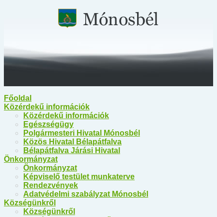
Főoldal
Közérdekű információk
Közérdekű információk
Egészségügy
Polgármesteri Hivatal Mónosbél
Közös Hivatal Bélapátfalva
Bélapátfalva Járási Hivatal
Önkormányzat
Önkormányzat
Képviselő testület munkaterve
Rendezvények
Adatvédelmi szabályzat Mónosbél
Községünkről
Községünkről