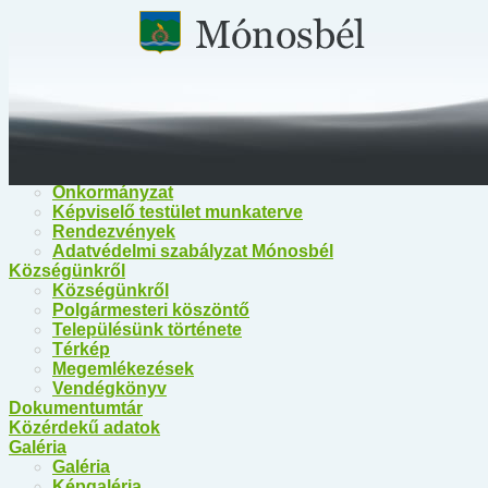
Főoldal
Közérdekű információk
Közérdekű információk
Egészségügy
Polgármesteri Hivatal Mónosbél
Közös Hivatal Bélapátfalva
Bélapátfalva Járási Hivatal
Önkormányzat
Önkormányzat
Képviselő testület munkaterve
Rendezvények
Adatvédelmi szabályzat Mónosbél
Községünkről
Községünkről
Polgármesteri köszöntő
Településünk története
Térkép
Megemlékezések
Vendégkönyv
Dokumentumtár
Közérdekű adatok
Galéria
Galéria
Képgaléria