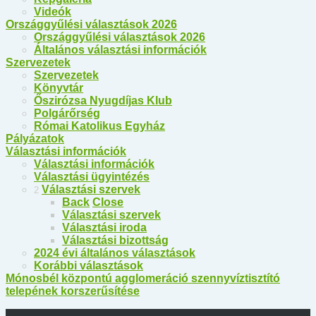
Videók
Országgyűlési választások 2026
Országgyűlési választások 2026
Általános választási információk
Szervezetek
Szervezetek
Könyvtár
Őszirózsa Nyugdíjas Klub
Polgárőrség
Római Katolikus Egyház
Pályázatok
Választási információk
Választási információk
Választási ügyintézés
Választási szervek
2
Back
Close
Választási szervek
Választási iroda
Választási bizottság
2024 évi általános választások
Korábbi választások
Mónosbél központú agglomeráció szennyvíztisztító
telepének korszerűsítése